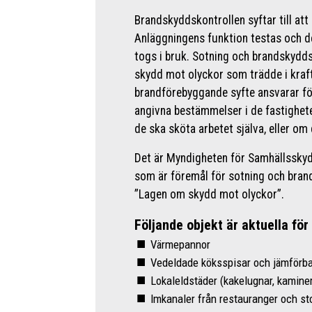
Brandskyddskontrollen syftar till att
Anläggningens funktion testas och de
togs i bruk. Sotning och brandskydd
skydd mot olyckor som trädde i kraft
brandförebyggande syfte ansvarar för
angivna bestämmelser i de fastighe
de ska sköta arbetet själva, eller om
Det är Myndigheten för Samhällsskyd
som är föremål för sotning och brand
”Lagen om skydd mot olyckor”.
Följande objekt är aktuella för 
Värmepannor
Vedeldade köksspisar och jämförba
Lokaleldstäder (kakelugnar, kaminer
Imkanaler från restauranger och st