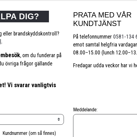
PRATA MED VÅR
ÄLPA DIG?
KUNDTJÄNST
g eller brandskyddskontroll?
På telefonnummer
0581-134 
l
.
emot samtal helgfria vardagar
08.00–15.00 (lunch 12.00–13.
hembesök
, om du funderar på
u övriga frågor gällande
Fredagar udda veckor har vi he
et! Vi svarar vanligtvis
Meddelande:
Kundnummer (om så finnes)