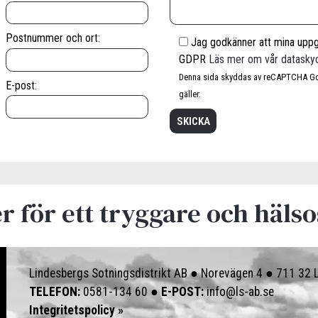
Postnummer och ort:
Jag godkänner att mina uppgi
GDPR
Läs mer om vår datasky
Denna sida skyddas av reCAPTCHA G
E-post:
gäller.
er för ett tryggare och hä
Lindesbergs Sotningsdistrikt AB ●
Norevägen 4 ●
711 32 
TELEFON:
0581-134 60
●
E-POST:
info@ls-ab.se
Integritetspolicy »