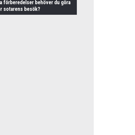
ka förberedelser behöver du göra
ör sotarens besök?