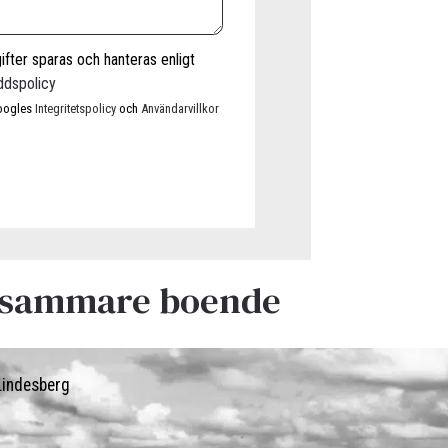
fter sparas och hanteras enligt
ddspolicy
oogles
Integritetspolicy
och
Användarvillkor
lsosammare boende
Lindesberg