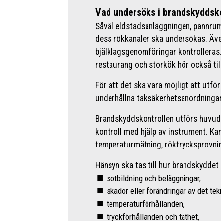
Vad undersöks i brandskyddsko
Såväl eldstadsanläggningen, pannru
dess rökkanaler ska undersökas. Äv
bjälklagsgenomföringar kontrolleras. F
restaurang och storkök hör också til
För att det ska vara möjligt att utf
underhållna taksäkerhetsanordningar
Brandskyddskontrollen utförs huvuds
kontroll med hjälp av instrument. K
temperaturmätning, röktrycksprovnin
Hänsyn ska tas till hur brandskyddet
sotbildning och beläggningar,
skador eller förändringar av det tek
temperaturförhållanden,
tryckförhållanden och täthet,