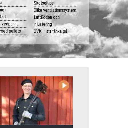
la
Skötseltips
ng i
Olika ventilationssystem
stad
Luftflöden och
 i vedpanna
injustering
 med pellets
OVK – att tänka på