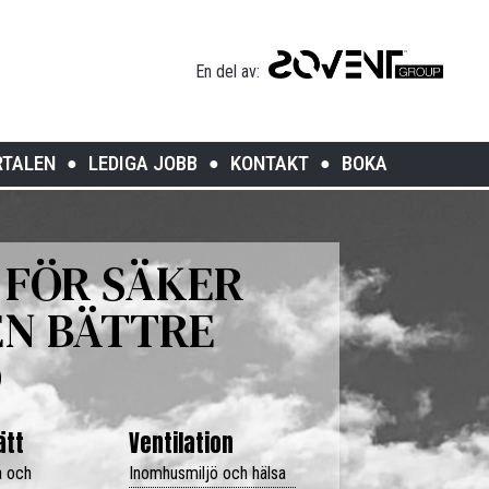
En del av:
RTALEN
LEDIGA JOBB
KONTAKT
BOKA
FÖR SÄKER
EN BÄTTRE
Ö
ätt
Ventilation
a och
Inomhusmiljö och hälsa