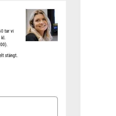
60
tar vi
 kl.
00).
lt stängt.