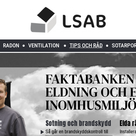
RADON
VENTILATION
TIPS OCH RÅD
SOTARPO
FAKTABANKEN 
ELDNING OCH 
INOMHUSMILJ
Sotning och brandskydd
Elda r
Så går en brandskyddskontroll till
Installer