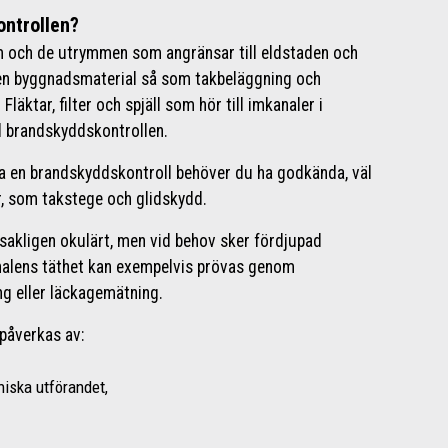
ntrollen?
m och de utrymmen som angränsar till eldstaden och
en byggnadsmaterial så som takbeläggning och
läktar, filter och spjäll som hör till imkanaler i
l brandskyddskontrollen.
öra en brandskyddskontroll behöver du ha godkända, väl
, som takstege och glidskydd.
akligen okulärt, men vid behov sker fördjupad
analens täthet kan exempelvis prövas genom
g eller läckagemätning.
 påverkas av:
niska utförandet,