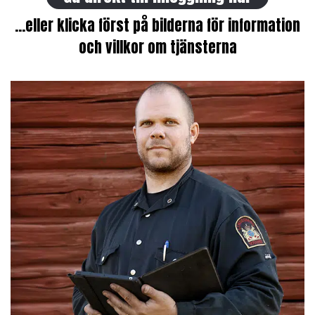
OVK
Lediga jobb
...eller klicka först på bilderna för information
och villkor om tjänsterna
Kontakt
Boka
Boka om aviserad tid
Boka Eldstadsbesiktning
Boka Radonmätning
Boka Ventilationsrengöring Villapaketet
Boka OVK
Boka Energideklaration