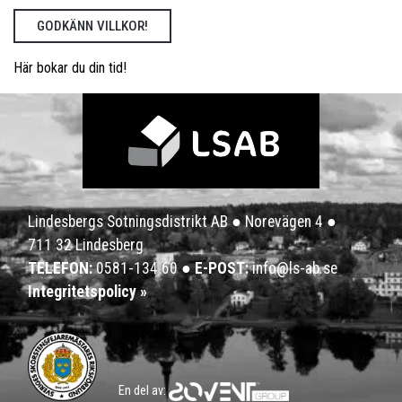
GODKÄNN VILLKOR!
Här bokar du din tid!
Lindesbergs Sotningsdistrikt AB ●
Norevägen 4 ●
711 32 Lindesberg
TELEFON:
0581-134 60
●
E-POST:
info@ls-ab.se
Integritetspolicy »
En del av: