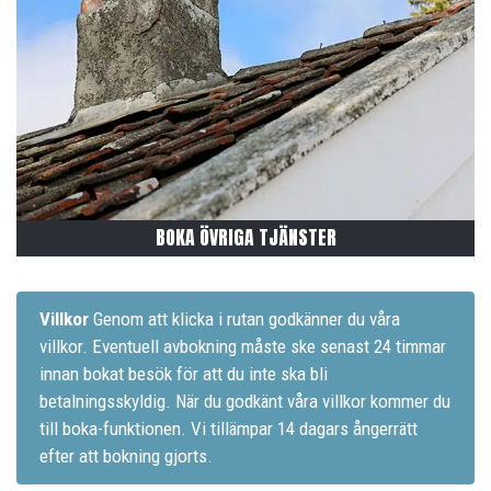
BOKA ÖVRIGA TJÄNSTER
Villkor
Genom att klicka i rutan godkänner du våra
villkor. Eventuell avbokning måste ske senast 24 timmar
innan bokat besök för att du inte ska bli
betalningsskyldig. När du godkänt våra villkor kommer du
till boka-funktionen. Vi tillämpar 14 dagars ångerrätt
efter att bokning gjorts.